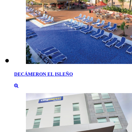
DECÁMERON
EL
ISLEÑO