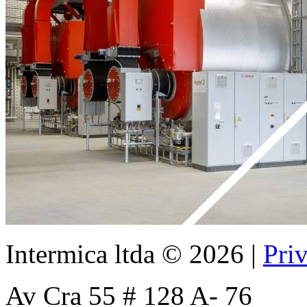
Intermica ltda
©
2026
|
Pri
Av Cra 55 # 128 A- 76